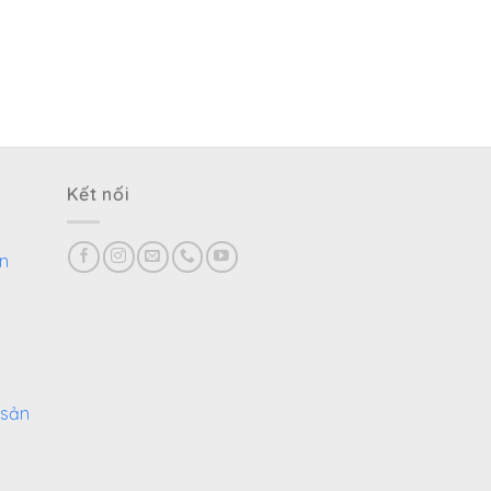
Kết nối
n
 sản