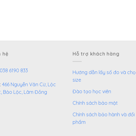
n hệ
Hỗ trợ khách hàng
038 6190 833
Hướng dẫn lấy số đo và chọ
size
:
466 Nguyễn Văn Cừ, Lộc
Đào tạo học viên
t, Bảo Lộc, Lâm Đồng
Chính sách bảo mật
Chính sách bảo hành và đổi
phẩm