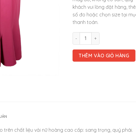
khách vui lòng đặt hàng, th
số đo hoặc chọn size tại mụ
thanh toán.
Váy đầm trung niên - VD114 số
THÊM VÀO GIỎ HÀNG
QUẢN
 trên chất liệu vải nữ hoàng cao cấp: sang trọng, quý phái.