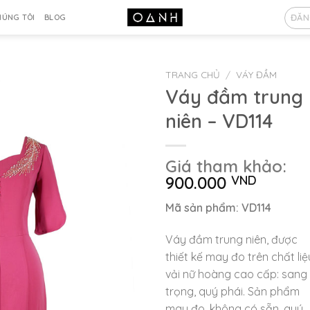
ĐĂN
HÚNG TÔI
BLOG
TRANG CHỦ
/
VÁY ĐẦM
Váy đầm trung
niên – VD114
Giá tham khảo:
900.000
VND
Mã sản phẩm: VD114
Váy đầm trung niên, được
thiết kế may đo trên chất liệ
vải nữ hoàng cao cấp: sang
trọng, quý phái. Sản phẩm
may đo, không có sẵn, quý