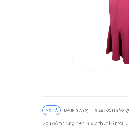
MÔ TẢ
ĐÁNH GIÁ (0)
SIZE | ĐỔI | BẢO 
Váy đầm trung niên, được thiết kế may đo