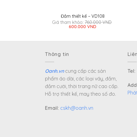
 kế – VD117
Đầm thiết kế – VD108
o:
1.500.000
VND
Giá tham khảo:
760.000
VND
Giá
Giá
600.000
VND
gốc
hiện
là:
tại
760.000 VND.
là:
600.000 VND.
Thông tin
Liê
Oanh.vn
cung cấp các sản
Tel:
phẩm áo dài, các loại váy, đầm,
Add
đầm cưới, thời trang nữ cao cấp.
Phá
Hỗ trợ thiết kế, may theo số đo.
Email:
cskh@oanh.vn