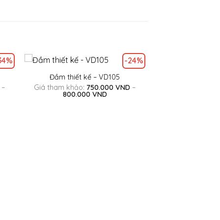
34%
-24%
Đầm thiết kế – VD105
–
Giá tham khảo:
750.000
VND
–
g
Khoảng
800.000
VND
giá:
từ
0 VND
750.000 VND
đến
0 VND
800.000 VND