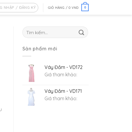
G NHẬP / ĐĂNG KÝ
GIỎ HÀNG /
0
VND
0
Tìm
kiếm:
Sản phẩm mới
Váy Đầm - VD172
Giá tham khảo:
Váy Đầm - VD171
Giá tham khảo:
u