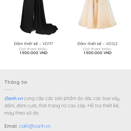
Đầm thiết kế – VD117
Đầm thiết kế – VD122
Giá tham khảo:
Giá tham khảo:
1.500.000
VND
1.500.000
VND
Thông tin
Oanh.vn
cung cấp các sản phẩm áo dài, các loại váy,
đầm, đầm cưới, thời trang nữ cao cấp. Hỗ trợ thiết kế,
may theo số đo.
Email:
cskh@oanh.vn