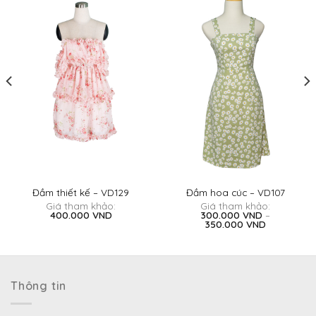
Đầm thiết kế – VD129
Đầm hoa cúc – VD107
Giá tham khảo:
Giá tham khảo:
400.000
VND
300.000
VND
–
Khoảng
350.000
VND
giá:
từ
300.000 V
đến
350.000 V
Thông tin