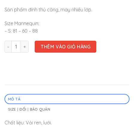
Sản phẩm đính thủ công, may nhiều lớp.
Size Mannequin:
– S: 81 – 60 – 88
Đầm cưới - VD166 số lượng
THÊM VÀO GIỎ HÀNG
MÔ TẢ
SIZE | ĐỔI | BẢO QUẢN
Chất liệu: Vải ren, lưới.