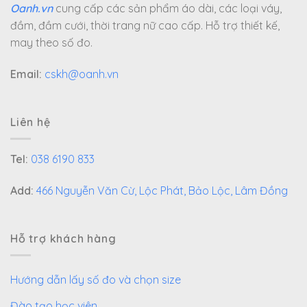
Oanh.vn
cung cấp các sản phẩm áo dài, các loại váy,
đầm, đầm cưới, thời trang nữ cao cấp. Hỗ trợ thiết kế,
may theo số đo.
Email:
cskh@oanh.vn
Liên hệ
Tel:
038 6190 833
Add:
466 Nguyễn Văn Cừ, Lộc Phát, Bảo Lộc, Lâm Đồng
Hỗ trợ khách hàng
Hướng dẫn lấy số đo và chọn size
Đào tạo học viên