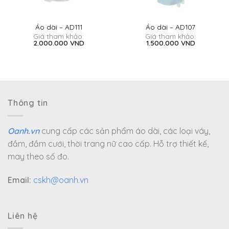
Áo dài – AD111
Áo dài – AD107
Giá tham khảo:
Giá tham khảo:
2.000.000
VND
1.500.000
VND
Thông tin
Oanh.vn
cung cấp các sản phẩm áo dài, các loại váy,
đầm, đầm cưới, thời trang nữ cao cấp. Hỗ trợ thiết kế,
may theo số đo.
Email:
cskh@oanh.vn
Liên hệ