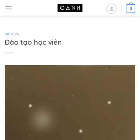
Skip
0
to
content
DỊCH VỤ
Đào tạo học viên